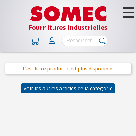
Fournitures Industrielles
Désolé, ce produit n'est plus disponible.
B
Â
T
Voir les autres articles de la catégorie
I
M
E
N
T