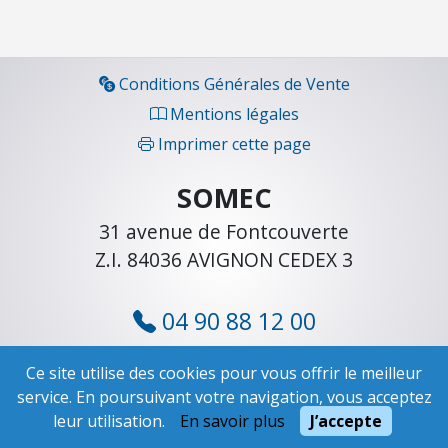
C
H
A
U
Conditions Générales de Vente
F
Mentions légales
F
Imprimer cette page
A
G
SOMEC
E
-
31 avenue de Fontcouverte
V
Z.I. 84036 AVIGNON CEDEX 3
E
N
04 90 88 12 00
T
I
cli
ent@somec.fr
L
Ce site utilise des cookies pour vous offrir le meilleur
A
service. En poursuivant votre navigation, vous acceptez
T
leur utilisation.
En savoir plus
J’accepte
I