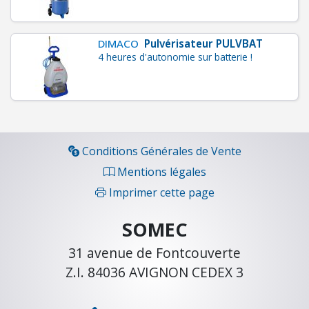
O
N
DIMACO
Pulvérisateur PULVBAT
4 heures d'autonomie sur batterie !
C
O
N
S
O
M
Conditions Générales de Vente
M
Mentions légales
A
Imprimer cette page
B
L
SOMEC
E
S
31 avenue de Fontcouverte
Z.I. 84036 AVIGNON CEDEX 3
É
C