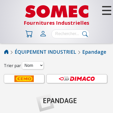
Fournitures Industrielles
ÉQUIPEMENT INDUSTRIEL
Epandage
B
Â
Trier par
T
I
M
E
N
EPANDAGE
T