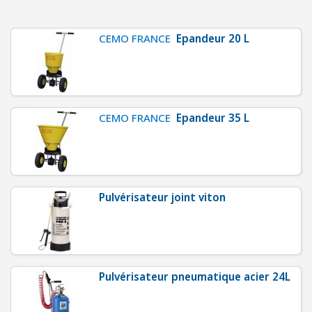
C
H
A
CEMO FRANCE
Epandeur 20 L
U
F
F
A
CEMO FRANCE
Epandeur 35 L
G
E
-
V
E
Pulvérisateur joint viton
N
T
I
L
A
Pulvérisateur pneumatique acier 24L
T
I