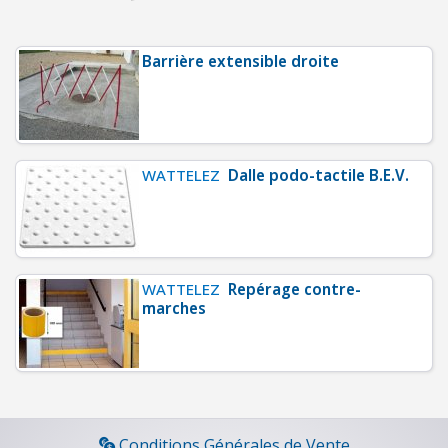
C
H
A
Barrière extensible droite
U
F
F
A
G
WATTELEZ
Dalle podo-tactile B.E.V.
E
-
V
E
WATTELEZ
Repérage contre-
N
marches
T
I
L
A
T
I
Conditions Générales de Vente