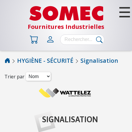
Fournitures Industrielles
HYGIÈNE - SÉCURITÉ
Signalisation
B
Â
Trier par
T
I
M
E
N
T
SIGNALISATION