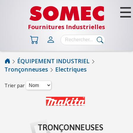
Fournitures Industrielles
ÉQUIPEMENT INDUSTRIEL
Tronçonneuses
Electriques
B
Â
T
Trier par
I
M
E
N
T
TRONÇONNEUSES