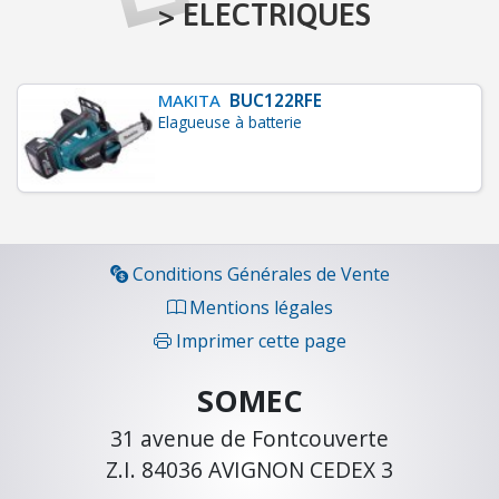
C
>
ELECTRIQUES
H
A
U
MAKITA
BUC122RFE
F
Elagueuse à batterie
F
A
G
E
-
V
Conditions Générales de Vente
E
Mentions légales
N
Imprimer cette page
T
I
SOMEC
L
A
31 avenue de Fontcouverte
T
Z.I. 84036 AVIGNON CEDEX 3
I