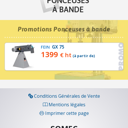
PONCEUSES
C
À BANDE
H
A
U
Promotions Ponceuses à bande
F
F
A
FEIN
GX 75
G
1399
€ ht
(à partir de)
E
-
V
E
N
T
Conditions Générales de Vente
I
L
Mentions légales
A
Imprimer cette page
T
I