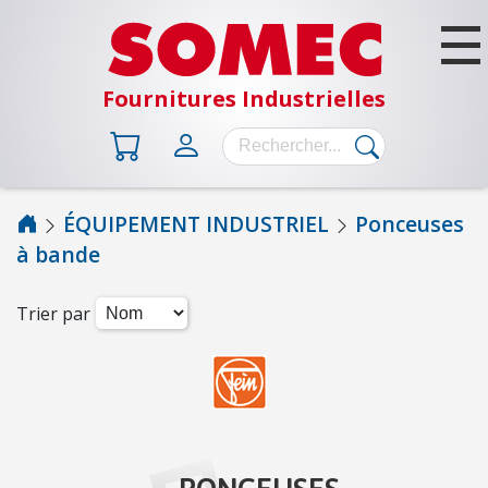
Fournitures Industrielles
ÉQUIPEMENT INDUSTRIEL
Ponceuses
à bande
B
Â
T
Trier par
I
M
E
N
T