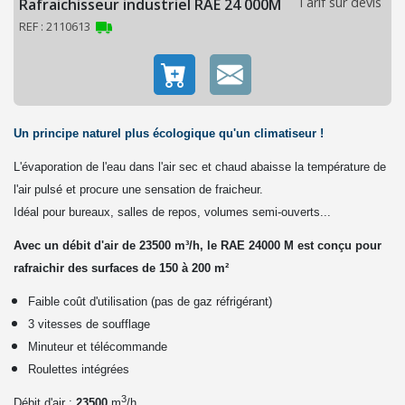
Tarif sur devis
Rafraichisseur industriel RAE 24 000M
O
REF : 2110613
N
C
h
a
u
Un
principe naturel plus écologique qu'un climatiseur
!
f
f
L'évaporation de l'eau dans l'air sec et chaud abaisse la température de
a
l'air pulsé et procure une sensation de fraicheur.
g
Idéal pour bureaux, salles de repos, volumes semi-ouverts...
e
Avec un débit d'air de 23500 m³/h, le RAE 24000 M est conçu pour
é
rafraichir des surfaces de 150 à 200 m²
l
e
Faible coût d'utilisation (pas de gaz réfrigérant)
c
3 vitesses de soufflage
t
Minuteur et télécommande
r
Roulettes intégrées
i
3
q
Débit d'air :
23500
m
/h