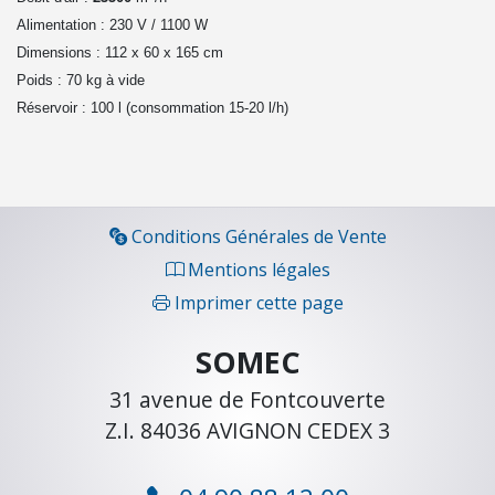
u
Alimentation : 230 V / 1100 W
e
Dimensions : 112 x 60 x 165 cm
C
Poids : 70 kg à vide
h
Réservoir : 100 l (consommation 15-20 l/h)
a
u
f
f
a
Conditions Générales de Vente
g
Mentions légales
e
Imprimer cette page
f
i
SOMEC
o
u
31 avenue de Fontcouverte
l
Z.I. 84036 AVIGNON CEDEX 3
C
h