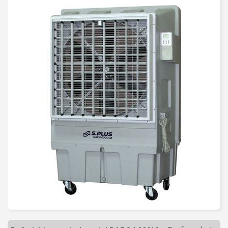
C
H
A
U
F
F
A
G
E
-
V
E
N
T
I
L
A
T
I