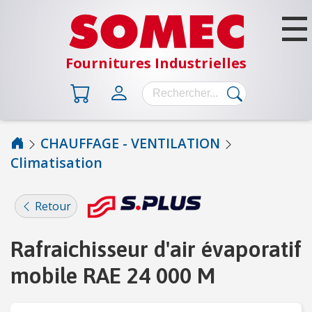
Fournitures Industrielles
CHAUFFAGE - VENTILATION
Climatisation
B
Â
T
Retour
I
M
Rafraichisseur d'air évaporatif
E
N
mobile RAE 24 000 M
T