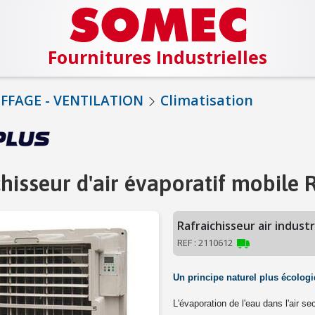
Fournitures Industrielles
FFAGE - VENTILATION
Climatisation
chisseur d'air évaporatif mobile
Rafraichisseur air indust
REF : 2110612
Un
principe naturel plus écolog
L'évaporation de l'eau dans l'air s