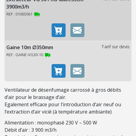
O
3900m3/h
N
REF : 01065061
C
h
a
u
Tarif sur devis
Gaine 10m ∅350mm
f
f
REF : GAINE-VG30-10
a
g
e
é
Ventilateur de désenfumage carrossé à gros débits
l
d’air pour le brassage d’air.
e
Egalement efficace pour l’introduction d’air neuf ou
c
l’extraction d’air vicié (à température ambiante)
t
r
Alimentation : monophasé 230 V – 500 W
i
Débit d’air : 3 900 m3/h
q