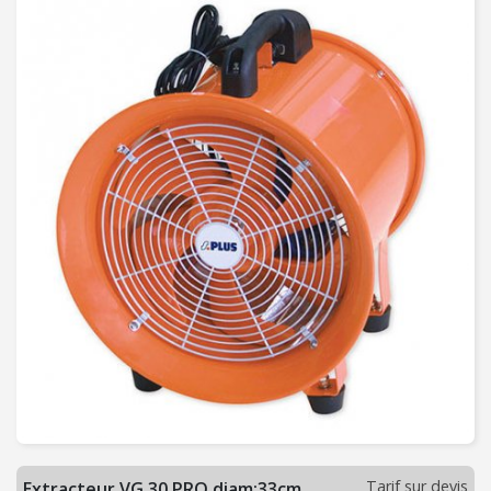
C
H
A
U
F
F
A
G
E
-
V
E
N
T
I
L
A
T
I
Tarif sur devis
Extracteur VG 30 PRO diam:33cm