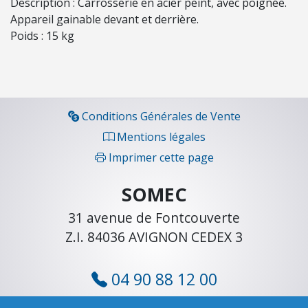
Description : Carrosserie en acier peint, avec poignée.
u
Appareil gainable devant et derrière.
e
Poids : 15 kg
C
h
a
u
f
Conditions Générales de Vente
f
Mentions légales
a
Imprimer cette page
g
e
SOMEC
f
i
31 avenue de Fontcouverte
o
Z.I. 84036 AVIGNON CEDEX 3
u
l
04 90 88 12 00
C
h
cli
ent@somec.fr