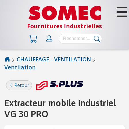
Fournitures Industrielles
CHAUFFAGE - VENTILATION
Ventilation
B
Â
T
Retour
I
M
Extracteur mobile industriel
E
N
VG 30 PRO
T