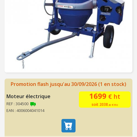
u
t
o
m
a
t
i
s
m
e
p
o
Promotion flash jusqu'au 30/09/2026 (1 en stock)
r
1699
t
€ ht
Moteur électrique
a
REF : 304500
soit 2038
€ ttc
,80
i
EAN : 4006004041014
l
M
a