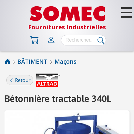
Fournitures Industrielles
BÂTIMENT
Maçons
B
Â
Retour
T
I
Bétonnière tractable 340L
M
E
N
T
A