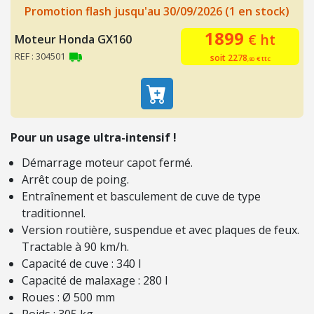
ç
Promotion flash jusqu'au 30/09/2026 (1 en stock)
o
1899
€ ht
Moteur Honda GX160
n
s
REF : 304501
soit 2278
€ ttc
,80
P
l
a
q
Pour un usage ultra-intensif !
u
i
Démarrage moteur capot fermé.
s
Arrêt coup de poing.
t
Entraînement et basculement de cuve de type
e
traditionnel.
s
Version routière, suspendue et avec plaques de feux.
Tractable à 90 km/h.
C
Capacité de cuve : 340 l
H
Capacité de malaxage : 280 l
A
Roues : Ø 500 mm
U