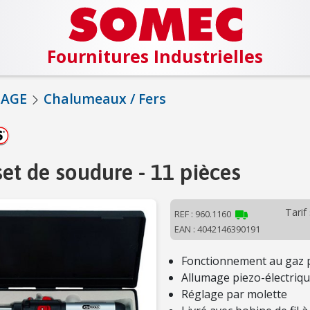
Fournitures Industrielles
AGE
Chalumeaux / Fers
set de soudure - 11 pièces
Tarif
REF : 960.1160
EAN : 4042146390191
Fonctionnement au gaz po
Allumage piezo-électriq
Réglage par molette