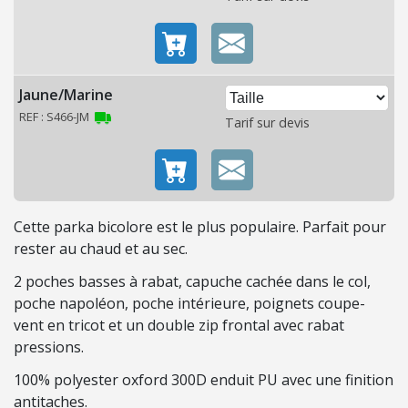
H
E
L
L
Jaune/Marine
E
S
REF : S466-JM
Tarif sur devis
É
L
E
Cette parka bicolore est le plus populaire. Parfait pour
C
rester au chaud et au sec.
T
R
2 poches basses à rabat, capuche cachée dans le col,
I
poche napoléon, poche intérieure, poignets coupe-
C
vent en tricot et un double zip frontal avec rabat
I
pressions.
T
100% polyester oxford 300D enduit PU avec une finition
É
antitaches.