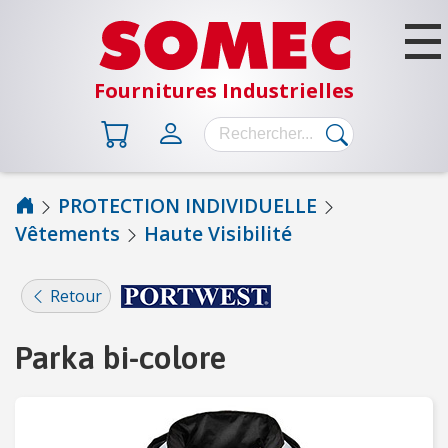
Fournitures Industrielles
PROTECTION INDIVIDUELLE
Vêtements
Haute Visibilité
B
Â
T
Retour
I
M
Parka bi-colore
E
N
T