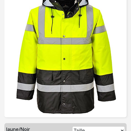
C
H
A
U
F
F
A
G
E
-
V
E
N
T
I
L
A
T
I
Jaune/Noir