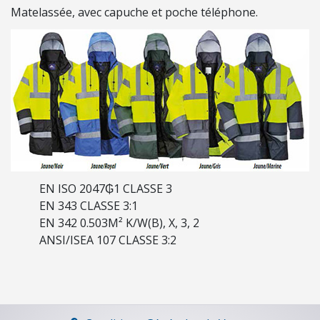
/
Matelassée, avec capuche et poche téléphone.
É
C
L
A
I
R
A
G
E
EN ISO 2047₲1 CLASSE 3
É
EN 343 CLASSE 3:1
L
EN 342 0.503M² K/W(B), X, 3, 2
E
ANSI/ISEA 107 CLASSE 3:2
C
T
R
O
P