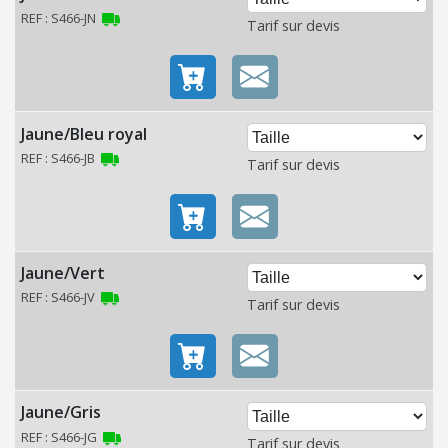
O
REF : S466-JN
Tarif sur devis
N
C
O
Jaune/Bleu royal
N
REF : S466-JB
S
Tarif sur devis
O
M
M
A
Jaune/Vert
B
REF : S466-JV
Tarif sur devis
L
E
S
É
Jaune/Gris
C
REF : S466-JG
Tarif sur devis