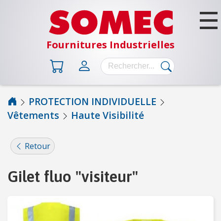
Fournitures Industrielles
PROTECTION INDIVIDUELLE
Vêtements
Haute Visibilité
B
Â
T
Retour
I
M
Gilet fluo "visiteur"
E
N
T