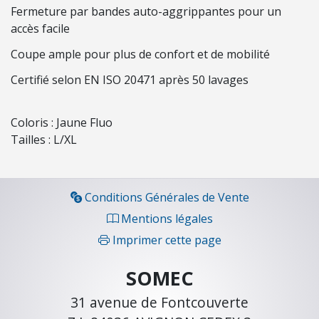
O
Fermeture par bandes auto-aggrippantes pour un
N
accès facile
Coupe ample pour plus de confort et de mobilité
C
Certifié selon EN ISO 20471 après 50 lavages
O
N
S
Coloris : Jaune Fluo
O
Tailles : L/XL
M
M
A
Conditions Générales de Vente
B
Mentions légales
L
E
Imprimer cette page
S
SOMEC
É
31 avenue de Fontcouverte
C