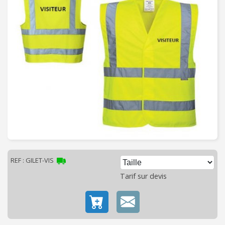
C
H
A
U
F
F
A
G
E
-
V
E
N
T
REF : GILET-VIS
I
Tarif sur devis
L
A
T
I