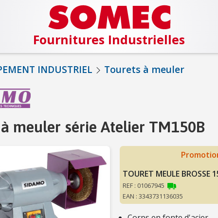
Fournitures Industrielles
PEMENT INDUSTRIEL
Tourets à meuler
 à meuler série Atelier TM150B
Promotion
TOURET MEULE BROSSE 
REF : 01067945
EAN : 3343731136035
Corps en fonte d'acier