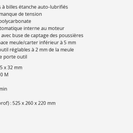
 billes étanche auto-lubrifiés
 manque de tension
 polycarbonate
tomatique interne au moteur
i avec buse de captage des poussières
pace meule/carter inférieur à 5 mm
outil réglables à 2 mm de la meule
 porte outil
25 x 32 mm
60 M
/min
rof) : 525 x 260 x 220 mm