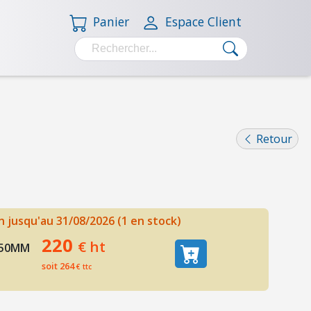
Panier
Espace Client
Retour
 jusqu'au 31/08/2026 (1 en stock)
220
€ ht
150MM
soit 264
€ ttc