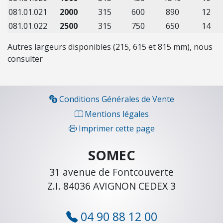
H
081.01.021
2000
315
600
890
12
E
081.01.022
2500
315
750
650
14
L
L
Autres largeurs disponibles (215, 615 et 815 mm), nous
E
consulter
S
É
Conditions Générales de Vente
L
Mentions légales
E
C
Imprimer cette page
T
R
SOMEC
I
31 avenue de Fontcouverte
C
Z.I. 84036 AVIGNON CEDEX 3
I
T
É
04 90 88 12 00