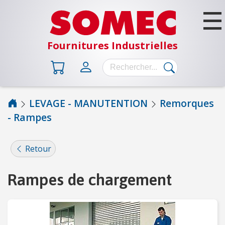
Fournitures Industrielles
LEVAGE - MANUTENTION
Remorques
- Rampes
B
Â
T
Retour
I
M
Rampes de chargement
E
N
T