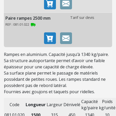
O
N
Tarif sur devis
Paire rampes 2500 mm
C
REF : 081.01.022
O
N
S
O
Rampes en aluminium. Capacité jusqu’à 1340 kg/paire.
M
Sa structure autoportante permet d’avoir une faible
M
épaisseur pour une capacité de charge élevée.
A
Sa surface plane permet le passage de matériels
B
possédant de petites roues. Les rampes standard ne
L
possèdent pas de rebord latéral.
E
Fournies avec goujons et taquets pour ridelles.
S
Capacité
Poids
Code
Longueur
Largeur
Dénivelé
É
kg/paire
kg/unité
C
081.01.020
1500
315
450
1340
10