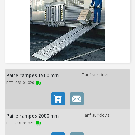
C
H
A
U
F
F
A
G
E
-
V
Tarif sur devis
Paire rampes 1500 mm
E
REF : 081.01.020
N
T
I
L
Tarif sur devis
Paire rampes 2000 mm
A
REF : 081.01.021
T
I