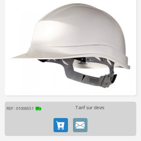
C
H
A
U
F
F
A
G
E
-
V
E
N
T
I
Tarif sur devis
REF : 01006551
L
A
T
I