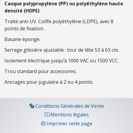
Casque polypropylène (PP) ou polyéthylène haute
O
densité (HDPE)
N
Traité anti-UV. Coiffe polyéthylène (LDPE), avec 8
C
points de fixation.
O
Basane éponge.
N
S
Serrage glissière ajustable : tour de tête 53 à 63 cm.
O
Isolement électrique jusqu’à 1000 VAC ou 1500 VCC.
M
M
Trou standard pour accessoires.
A
Ancrages pour jugulaire à 2 ou 4 points.
B
L
E
S
Conditions Générales de Vente
Mentions légales
É
Imprimer cette page
C