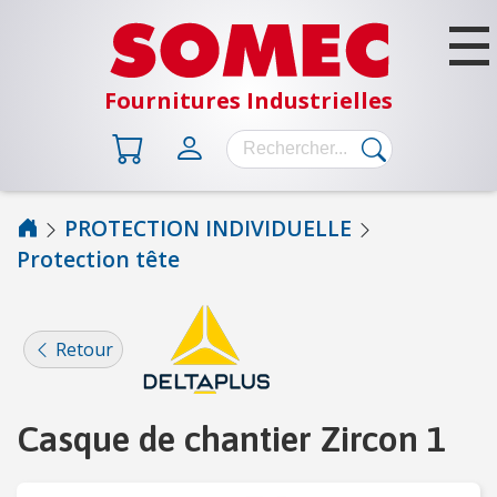
Fournitures Industrielles
PROTECTION INDIVIDUELLE
Protection tête
B
Â
T
I
Retour
M
E
N
Casque de chantier Zircon 1
T