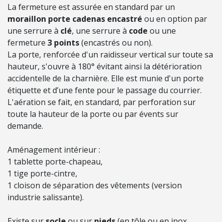
H
La fermeture est assurée en standard par un
E
moraillon porte cadenas encastré
ou en option par
L
une serrure à
clé
, une serrure à
code
ou une
L
fermeture
3 points
(encastrés ou non).
E
La porte, renforcée d'un raidisseur vertical sur toute sa
S
hauteur, s'ouvre à 180° évitant ainsi la détérioration
accidentelle de la charnière. Elle est munie d'un porte
étiquette et d’une fente pour le passage du courrier.
É
L'aération se fait, en standard, par perforation sur
L
toute la hauteur de la porte ou par évents sur
E
demande.
C
T
Aménagement intérieur :
R
1 tablette porte-chapeau,
I
1 tige porte-cintre,
C
1 cloison de séparation des vêtements (version
I
industrie salissante).
T
É
Existe sur
socle
ou sur
pieds
(en tôle ou en inox,