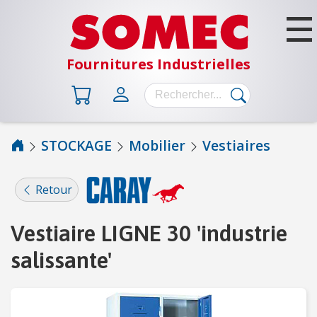
Fournitures Industrielles
STOCKAGE
Mobilier
Vestiaires
B
Â
Retour
T
I
Vestiaire LIGNE 30 'industrie
M
E
salissante'
N
T