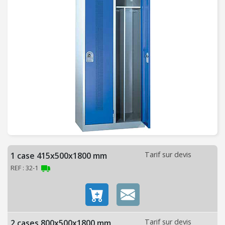
C
H
A
U
F
F
A
G
E
-
V
E
N
Tarif sur devis
1 case 415x500x1800 mm
T
REF : 32-1
I
L
A
T
I
Tarif sur devis
2 cases 800x500x1800 mm