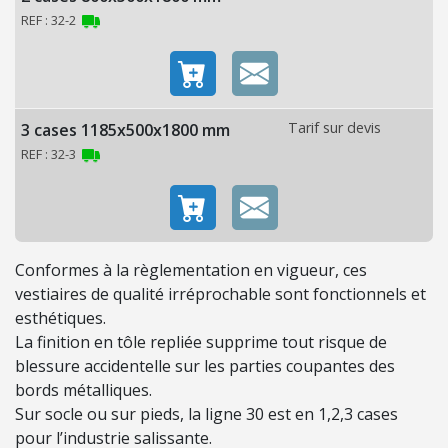
O
REF : 32-2
N
C
O
Tarif sur devis
3 cases 1185x500x1800 mm
N
REF : 32-3
S
O
M
M
A
Conformes à la règlementation en vigueur, ces
B
vestiaires de qualité irréprochable sont fonctionnels et
L
esthétiques.
E
La finition en tôle repliée supprime tout risque de
S
blessure accidentelle sur les parties coupantes des
bords métalliques.
É
Sur socle ou sur pieds, la ligne 30 est en 1,2,3 cases
C
pour l’industrie salissante.