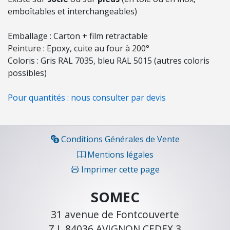
/
emboîtables et interchangeables)
É
C
Emballage : Carton + film retractable
L
Peinture : Epoxy, cuite au four à 200°
A
Coloris : Gris RAL 7035, bleu RAL 5015 (autres coloris
I
possibles)
R
A
Pour quantités : nous consulter par devis
G
E
É
Conditions Générales de Vente
L
Mentions légales
E
Imprimer cette page
C
T
SOMEC
R
O
31 avenue de Fontcouverte
P
Z.I. 84036 AVIGNON CEDEX 3