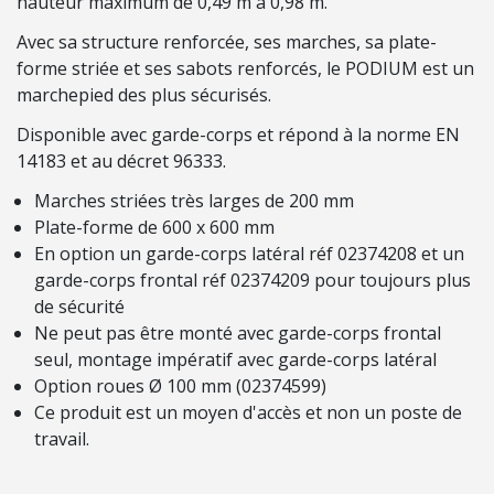
hauteur maximum de 0,49 m à 0,98 m.
H
E
Avec sa structure renforcée, ses marches, sa plate-
L
forme striée et ses sabots renforcés, le PODIUM est un
L
marchepied des plus sécurisés.
E
Disponible avec garde-corps et répond à la norme EN
S
14183 et au décret 96333.
E
c
Marches striées très larges de 200 mm
h
Plate-forme de 600 x 600 mm
a
En option un garde-corps latéral réf 02374208 et un
f
garde-corps frontal réf 02374209 pour toujours plus
a
de sécurité
u
Ne peut pas être monté avec garde-corps frontal
d
seul, montage impératif avec garde-corps latéral
a
Option roues Ø 100 mm (02374599)
g
Ce produit est un moyen d'accès et non un poste de
e
travail.
s
E