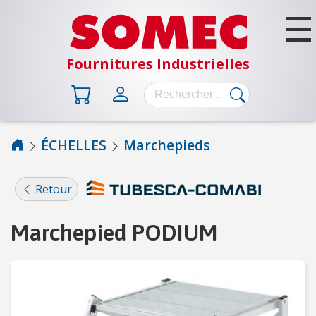
Fournitures Industrielles
ÉCHELLES
Marchepieds
B
Â
Retour
T
I
Marchepied PODIUM
M
E
N
T