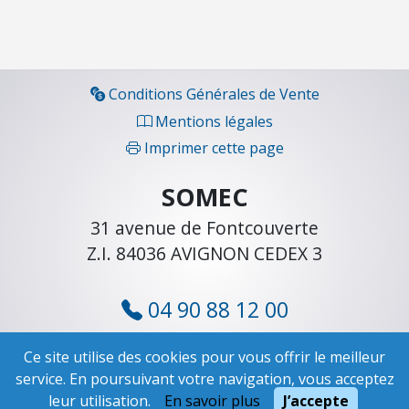
c
h
e
l
Conditions Générales de Vente
l
Mentions légales
e
s
Imprimer cette page
E
SOMEC
c
h
31 avenue de Fontcouverte
e
Z.I. 84036 AVIGNON CEDEX 3
l
l
e
04 90 88 12 00
s
cli
ent@somec.fr
t
Ce site utilise des cookies pour vous offrir le meilleur
é
service. En poursuivant votre navigation, vous acceptez
l
leur utilisation.
En savoir plus
J’accepte