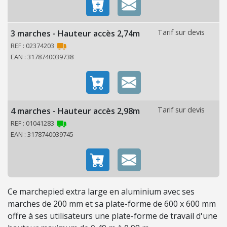
O
N
Tarif sur devis
3 marches - Hauteur accès 2,74m
C
REF : 02374203
EAN : 3178740039738
O
N
S
O
M
Tarif sur devis
4 marches - Hauteur accès 2,98m
M
REF : 01041283
A
EAN : 3178740039745
B
L
E
S
Ce marchepied extra large en aluminium avec ses
marches de 200 mm et sa plate-forme de 600 x 600 mm
É
offre à ses utilisateurs une plate-forme de travail d'une
C