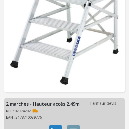
C
H
A
U
F
F
A
G
E
-
V
E
N
T
I
Tarif sur devis
2 marches - Hauteur accès 2,49m
L
REF : 02374202
A
EAN : 3178740039776
T
I