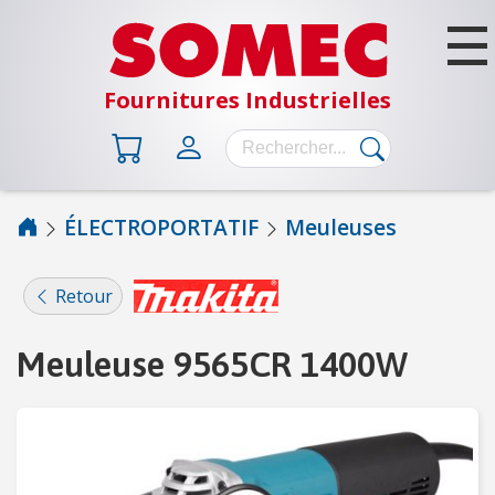
Fournitures Industrielles
ÉLECTROPORTATIF
Meuleuses
B
Â
Retour
T
I
Meuleuse 9565CR 1400W
M
E
N
T