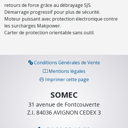
O
retours de force grâce au débrayage SJS.
N
Démarrage progressif pour plus de sécurité.
Moteur puissant avec protection électronique contre
les surcharges
Makpower
.
C
Carter de protection orientable sans outil.
O
N
S
O
M
Conditions Générales de Vente
M
Mentions légales
A
Imprimer cette page
B
L
SOMEC
E
S
31 avenue de Fontcouverte
Z.I. 84036 AVIGNON CEDEX 3
É
C