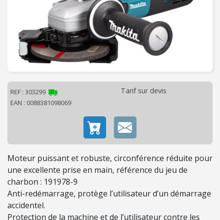
C
H
A
U
F
F
A
G
Tarif sur devis
REF : 303299
E
EAN : 0088381098069
-
V
E
N
T
Moteur puissant et robuste, circonférence réduite pour
I
une excellente prise en main, référence du jeu de
L
charbon : 191978-9
A
Anti-redémarrage, protège l’utilisateur d’un démarrage
T
accidentel.
I
Protection de la machine et de l’utilisateur contre les