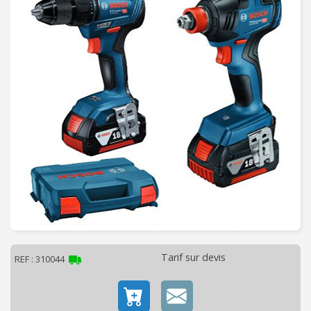
C
H
A
U
F
F
A
G
E
-
V
E
N
T
I
L
Tarif sur devis
REF : 310044
A
T
I