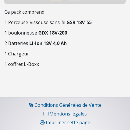
O
N
Ce pack comprend :
1 Perceuse-visseuse sans-fil
GSR 18V-55
C
1 boulonneuse
GDX 18V-200
O
N
2 Batteries
Li-Ion 18V 4,0 Ah
S
1 Chargeur
O
M
1 coffret L-Boxx
M
A
B
L
E
S
Conditions Générales de Vente
Mentions légales
É
Imprimer cette page
C