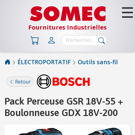
Fournitures Industrielles
ÉLECTROPORTATIF
Outils sans-fil
B
Â
Retour
T
I
M
Pack Perceuse GSR 18V-55 +
E
Boulonneuse GDX 18V-200
N
T