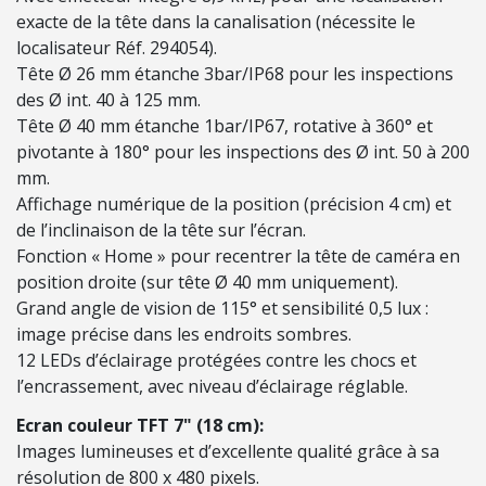
/
exacte de la tête dans la canalisation (nécessite le
É
localisateur Réf. 294054).
C
Tête Ø 26 mm étanche 3bar/IP68 pour les inspections
L
des Ø int. 40 à 125 mm.
A
Tête Ø 40 mm étanche 1bar/IP67, rotative à 360° et
I
pivotante à 180° pour les inspections des Ø int. 50 à 200
R
mm.
A
Affichage numérique de la position (précision 4 cm) et
G
de l’inclinaison de la tête sur l’écran.
E
Fonction « Home » pour recentrer la tête de caméra en
position droite (sur tête Ø 40 mm uniquement).
É
Grand angle de vision de 115° et sensibilité 0,5 lux :
L
image précise dans les endroits sombres.
E
12 LEDs d’éclairage protégées contre les chocs et
C
l’encrassement, avec niveau d’éclairage réglable.
T
R
Ecran couleur TFT 7" (18 cm):
O
Images lumineuses et d’excellente qualité grâce à sa
P
résolution de 800 x 480 pixels.