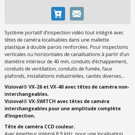
H
E
L
L
E
Système portatif d’inspection vidéo tout intégré avec
S
têtes de caméra localisables dans une mallette
plastique à double parois renforcées. Pour inspections
verticales ou horizontales de canalisations à partir d’un
É
diamètre intérieur de 40 mm, conduits d’échappement,
L
conduits de ventilation, conduits de fumée, faux
E
plafonds, installations industrielles, cavités diverses…
C
T
Visioval® VX-26 et VX-40 avec têtes de caméra non-
R
interchangeables.
I
Visioval® VX-SWITCH avec têtes de caméra
C
interchangeables pour une amplitude complète
I
d’inspection.
T
Tête de caméra CCD couleur.
É
Avec émetteur intégré 8,9 kHz, pour une localisation