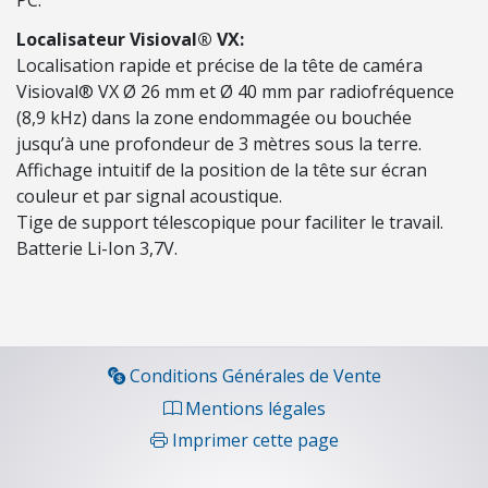
I
N
Localisateur Visioval® VX:
D
Localisation rapide et précise de la tête de caméra
U
Visioval® VX Ø 26 mm et Ø 40 mm par radiofréquence
S
(8,9 kHz) dans la zone endommagée ou bouchée
T
jusqu’à une profondeur de 3 mètres sous la terre.
R
Affichage intuitif de la position de la tête sur écran
I
couleur et par signal acoustique.
E
Tige de support télescopique pour faciliter le travail.
L
Batterie Li-Ion 3,7V.
H
Y
G
Conditions Générales de Vente
I
È
Mentions légales
N
Imprimer cette page
E
-