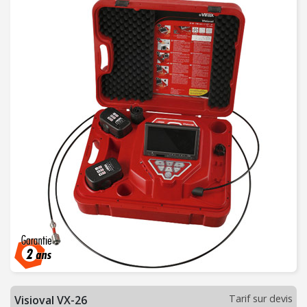
C
H
A
U
F
F
A
G
E
-
V
E
N
T
I
L
A
T
Tarif sur devis
I
Visioval VX-26