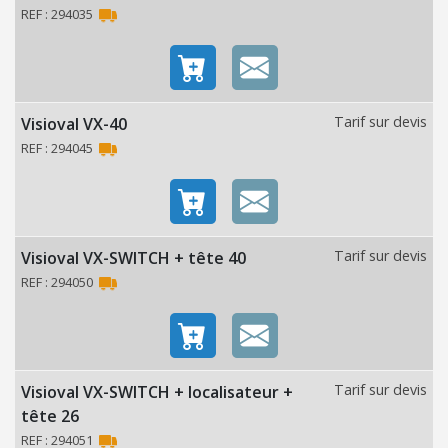
O
REF : 294035
N
C
O
Tarif sur devis
Visioval VX-40
N
REF : 294045
S
O
M
M
Tarif sur devis
Visioval VX-SWITCH + tête 40
A
B
REF : 294050
L
E
S
Tarif sur devis
Visioval VX-SWITCH + localisateur +
É
tête 26
C
REF : 294051