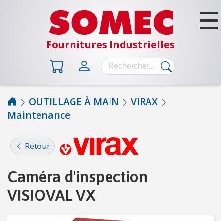
Fournitures Industrielles
OUTILLAGE À MAIN
VIRAX
Maintenance
B
Â
T
Retour
I
M
Caméra d'inspection
E
N
VISIOVAL VX
T