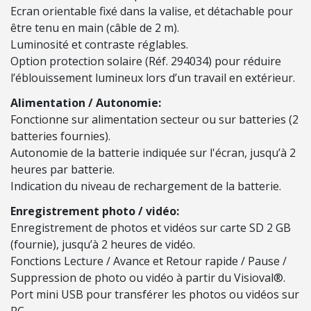
O
Ecran orientable fixé dans la valise, et détachable pour
R
être tenu en main (câble de 2 m).
T
Luminosité et contraste réglables.
A
Option protection solaire (Réf. 294034) pour réduire
T
l’éblouissement lumineux lors d’un travail en extérieur.
I
Alimentation / Autonomie:
F
Fonctionne sur alimentation secteur ou sur batteries (2
batteries fournies).
É
Autonomie de la batterie indiquée sur l'écran, jusqu’à 2
Q
heures par batterie.
U
Indication du niveau de rechargement de la batterie.
I
Enregistrement photo / vidéo:
P
Enregistrement de photos et vidéos sur carte SD 2 GB
E
(fournie), jusqu’à 2 heures de vidéo.
M
Fonctions Lecture / Avance et Retour rapide / Pause /
E
Suppression de photo ou vidéo à partir du Visioval®.
N
Port mini USB pour transférer les photos ou vidéos sur
T
PC.