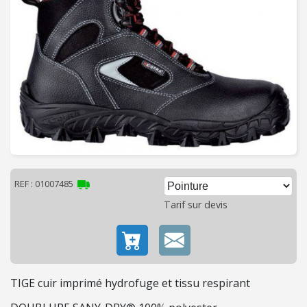
C
H
A
U
F
F
A
G
E
-
V
E
REF : 01007485
N
Tarif sur devis
T
I
L
A
TIGE cuir imprimé hydrofuge et tissu respirant
T
I