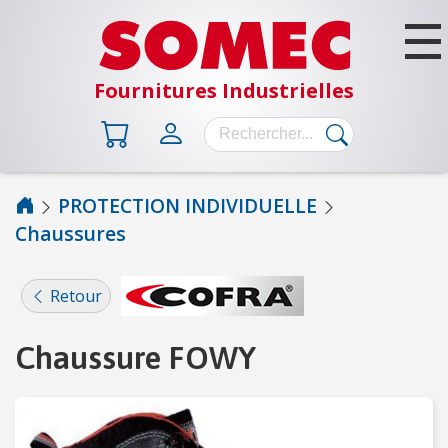
Fournitures Industrielles
PROTECTION INDIVIDUELLE
Chaussures
B
Â
T
Retour
I
M
Chaussure FOWY
E
N
T