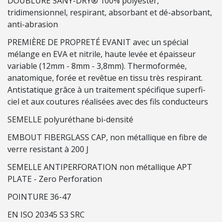
DOUBLURE SANY-DRY® 100% polyester,
O
tridimensionnel, respirant, absorbant et dé-absorbant,
N
anti-abrasion
PREMIÈRE DE PROPRETÉ EVANIT avec un spécial
C
mélange en EVA et nitrile, haute levée et épaisseur
O
variable (12mm - 8mm - 3,8mm). Thermoformée,
N
anatomique, forée et revêtue en tissu très respirant.
S
Antistatique grâce à un traitement spécifique superfi-
O
ciel et aux coutures réalisées avec des fils conducteurs
M
M
SEMELLE polyuréthane bi-densité
A
EMBOUT FIBERGLASS CAP, non métallique en fibre de
B
verre resistant à 200 J
L
E
SEMELLE ANTIPERFORATION non métallique APT
S
PLATE - Zero Perforation
POINTURE 36-47
É
EN ISO 20345 S3 SRC
C