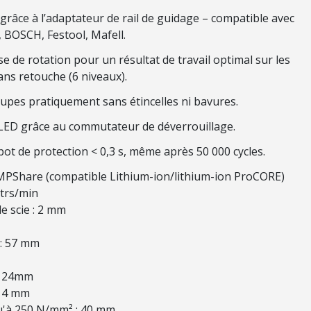
grâce à l’adaptateur de rail de guidage – compatible avec
, BOSCH, Festool, Mafell.
e de rotation pour un résultat de travail optimal sur les
ans retouche (6 niveaux).
upes pratiquement sans étincelles ni bavures.
 LED grâce au commutateur de déverrouillage.
t de protection < 0,3 s, même après 50 000 cycles.
 AMPShare (compatible Lithium-ion/lithium-ion
ProCORE
)
 trs/min
e scie : 2 mm
 : 57 mm
 : 24mm
: 4 mm
u'à 250 N/mm² : 40 mm