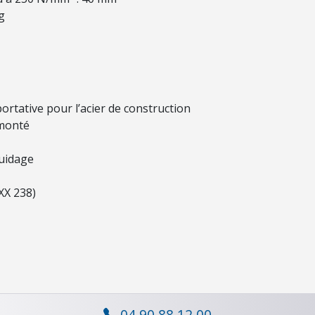
g
portative pour l’acier de construction
 monté
guidage
XX 238)
04 90 88 12 00