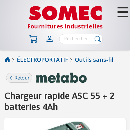
Fournitures Industrielles
ÉLECTROPORTATIF
Outils sans-fil
B
Â
Retour
T
I
Chargeur rapide ASC 55 + 2
M
E
batteries 4Ah
N
T