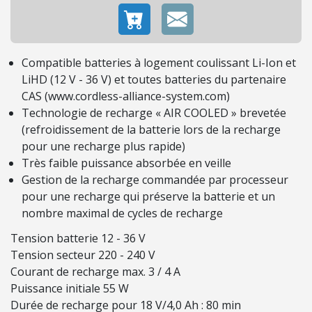
O
N
Compatible batteries à logement coulissant Li-Ion et
C
LiHD (12 V - 36 V) et toutes batteries du partenaire
O
CAS
(www.cordless-alliance-system.com)
N
Technologie de recharge « AIR COOLED » brevetée
S
(refroidissement de la batterie lors de la recharge
O
pour une recharge plus rapide)
M
Très faible puissance absorbée en veille
M
Gestion de la recharge commandée par processeur
A
pour une recharge qui préserve la batterie et un
B
nombre maximal de cycles de recharge
L
E
Tension batterie 12 - 36 V
S
Tension secteur 220 - 240 V
Courant de recharge max. 3 / 4 A
É
Puissance initiale 55 W
C
Durée de recharge pour 18 V/4,0 Ah : 80 min