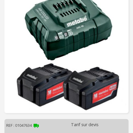
C
H
A
U
F
F
A
G
E
-
V
E
N
T
I
L
A
T
Tarif sur devis
REF : 01047634
I