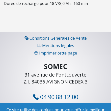
H
Durée de recharge pour 18 V/8,0 Ah : 160 min
E
L
L
E
S
Conditions Générales de Vente
É
Mentions légales
L
Imprimer cette page
E
C
SOMEC
T
31 avenue de Fontcouverte
R
Z.I. 84036 AVIGNON CEDEX 3
I
C
I
04 90 88 12 00
T
cli
ent@somec.fr
É
Ce site utilise des cookies pour vous offrir le meilleur