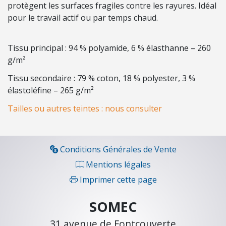
H
protègent les surfaces fragiles contre les rayures. Idéal
E
pour le travail actif ou par temps chaud.
L
L
Tissu principal : 94 % polyamide, 6 % élasthanne – 260
E
g/m²
S
Tissu secondaire : 79 % coton, 18 % polyester, 3 %
élastoléfine – 265 g/m²
É
L
Tailles ou autres teintes : nous consulter
E
C
T
Conditions Générales de Vente
R
Mentions légales
I
C
Imprimer cette page
I
T
SOMEC
É
31 avenue de Fontcouverte