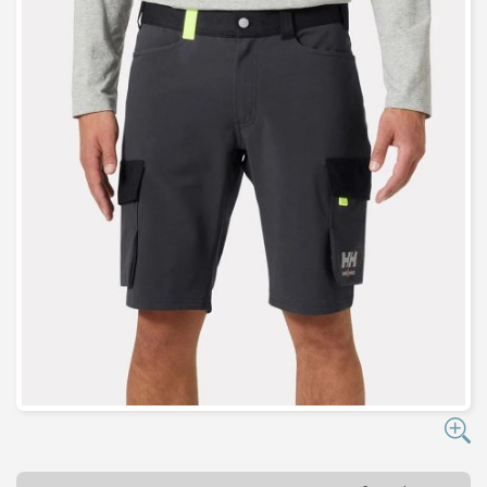
C
H
A
U
F
F
A
G
E
-
V
E
N
T
I
L
A
T
I