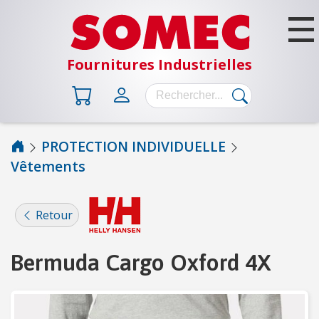
Fournitures Industrielles
PROTECTION INDIVIDUELLE
Vêtements
B
Â
T
Retour
I
M
E
Bermuda Cargo Oxford 4X
N
T