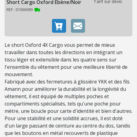
Tarif sur devis
Short Cargo Oxford Ebène/Noir
O
REF : 01066089
N
C
O
N
Le short Oxford 4X Cargo vous permet de mieux
S
travailler dans toutes les directions en intégrant un
O
tissu léger et extensible dans les quatre sens sur
M
l'ensemble du vêtement pour une meilleure liberté de
M
mouvement.
A
Fabriqué avec des fermetures à glissière YKK et des fils
B
Amann pour améliorer la durabilité et la longévité du
L
vêtement, il est équipé de multiples poches et
E
compartiments spécialisés, tels qu'une poche pour
S
mètre, une boucle pour carte d'identité et bien d'autres.
Pour une stabilité et une solidité accrues, il est doté
É
d'un large passant de ceinture au centre du dos, tandis
C
que les boutons en métal recouverts de plastique